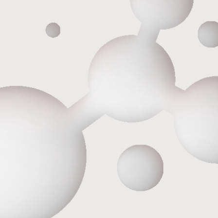
Контакты
Прайс
Акции
Ждем вас по адресу:
ООО «ХолистикМед» (ООО
«ХОЛИСТИКМЕД»)
г.Екатеринбург,
ул. Белинского, д.171
Ежедневно
с 9:00-21:00
Подписывайтесь на
Telegram
наши каналы в
Вконтакте
Телеграм и Вконтакте
Контакты
Записаться у администратора
по телефонам
+7 (343) 210-11-11