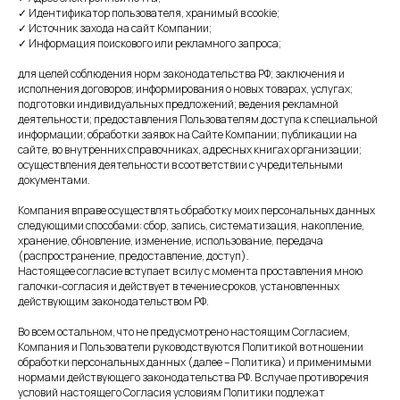
✓ Идентификатор пользователя, хранимый в cookie;
✓ Источник захода на сайт Компании;
✓ Информация поискового или рекламного запроса;
для целей соблюдения норм законодательства РФ; заключения и
исполнения договоров; информирования о новых товарах, услугах;
подготовки индивидуальных предложений; ведения рекламной
деятельности; предоставления Пользователям доступа к специальной
информации; обработки заявок на Сайте Компании; публикации на
сайте, во внутренних справочниках, адресных книгах организации;
осуществления деятельности в соответствии с учредительными
документами.
Компания вправе осуществлять обработку моих персональных данных
следующими способами: сбор, запись, систематизация, накопление,
хранение, обновление, изменение, использование, передача
Клиника «Холистима»
(распространение, предоставление, доступ).
Настоящее согласие вступает в силу с момента проставления мною
галочки-согласия и действует в течение сроков, установленных
действующим законодательством РФ.
Во всем остальном, что не предусмотрено настоящим Согласием,
Компания и Пользователи руководствуются Политикой в отношении
обработки персональных данных (далее – Политика) и применимыми
нормами действующего законодательства РФ. В случае противоречия
условий настоящего Согласия условиям Политики подлежат