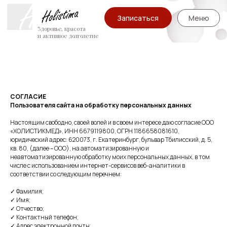
Записаться
Меню
Здоровье, красота
и активное долголетие
СОГЛАСИЕ
Пользователя сайта на обработку персональных данных
Настоящим свободно, своей волей и в своем интересе даю согласие ООО
«ХОЛИСТИКМЕД», ИНН 6679119800, ОГРН 1186658081610,
юридический адрес: 620073, г. Екатеринбург, бульвар Тбилисский, д. 5,
кв. 80, (далее – ООО), на автоматизированную и
неавтоматизированную обработку моих персональных данных, в том
числе с использованием интернет-сервисов веб-аналитики в
соответствии со следующим перечнем:
✓ Фамилия;
✓ Имя;
✓ Отчество;
✓ Контактный телефон;
✓ Адрес электронной почты;