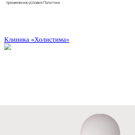
применению условия Политики.
ООО «ХолистикМед» (ООО «ХОЛИСТИКМЕД»)
Юр адрес 620073, г. Екатеринбург, бульвар Тбилисский,
Фак адрес 620089, г. Екатеринбург, ул. Белинского, д. 
ОГРН 1186658081610
ИНН 6679119800 КПП 667901001
ОКПО 33979128
О центре
Для здоровья
Для красоты