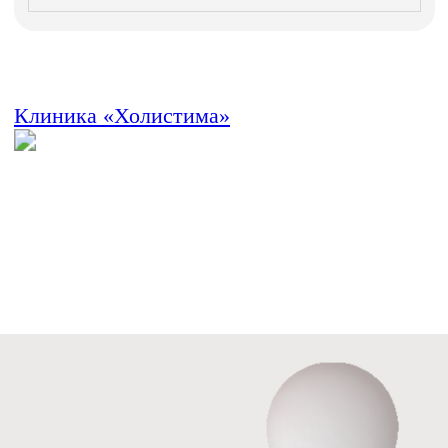
Контакты
Записаться у администратора
по телефонам
+7 (343) 210-11-11
+7 (343) 210-22-22
+7 (982) 767-22-22
ОТПРАВЬТЕ ЗАЯВКУ
Администратор перезвонит вам
и проконсультирует
Записаться на прием
*Холистические методики не являются заменой
клинических рекомендаций по лечению заболеваний