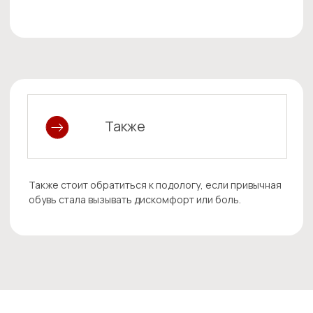
ООО «ХолистикМед» (ООО «ХОЛИСТИКМЕД»)
Юр адрес 620073, г. Екатеринбург, бульвар Тбилисский,
Фак адрес 620089, г. Екатеринбург, ул. Белинского, д. 
ОГРН 1186658081610
ИНН 6679119800 КПП 667901001
ОКПО 33979128