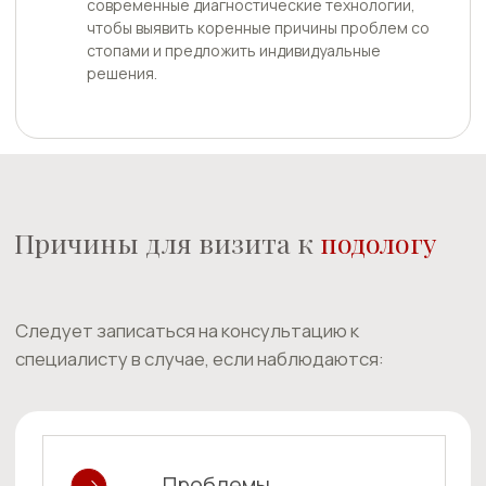
нескольких пальцах;
- отеки, жжение и боль в пальцах;
- выступание косточки у большого пальца;
- повышенная потливость ног;
- неприятный запах от кожи стоп и между пальцами,
который не исчезает даже при тщательной гигиене;
- болезненные ощущения кожи при ходьбе;
- изменения в цвете и толщине ногтей или кожи.
Также
Также стоит обратиться к подологу, если привычная
обувь стала вызывать дискомфорт или боль.