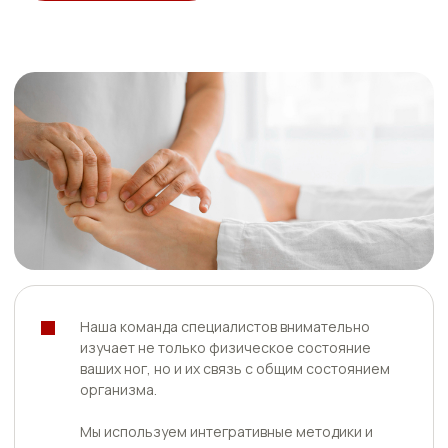
Причины для визита к
подологу
Следует записаться на консультацию к
специалисту в случае, если наблюдаются:
Проблемы
- вросшие ногти;
- шелушение кожи на стопах, пятках, между пальцами
или около ногтей;
- сильный зуд, который усиливается после водных
процедур или ночью;
- вростание уголков ногтей в кожные валики;
- трещины, мозоли, натоптыши и другие повреждения
на стопах;
- пожелтение и расслаивание ногтей на одном или