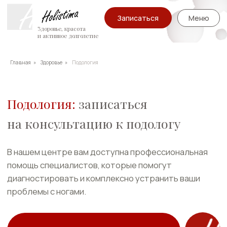
Записаться
Меню
Здоровье, красота
и активное долголетие
Главная
»
Здоровье
»
Подология
Подология:
записаться
на консультацию к подологу
В нашем центре вам доступна профессиональная
помощь специалистов, которые помогут
диагностировать и комплексно устранить ваши
проблемы с ногами.
Записаться к подологу
✓ Лечение ногтей
✓ Грибок ногтей