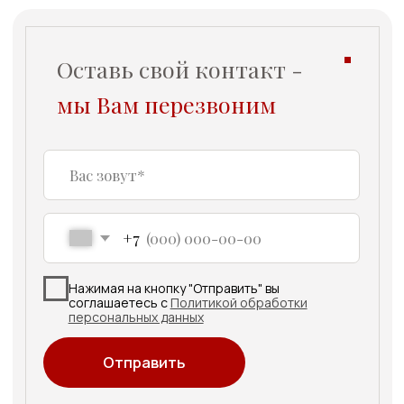
О центре
Для здоровья
Для красоты
Контакты
Прайс
Акции
Ждем вас по адресу:
ООО «ХолистикМед» (ООО
«ХОЛИСТИКМЕД»)
г.Екатеринбург,
ул. Белинского, д.171
Ежедневно
с 9:00-21:00
Подписывайтесь на
Telegram
наши каналы в
Вконтакте
Телеграм и Вконтакте