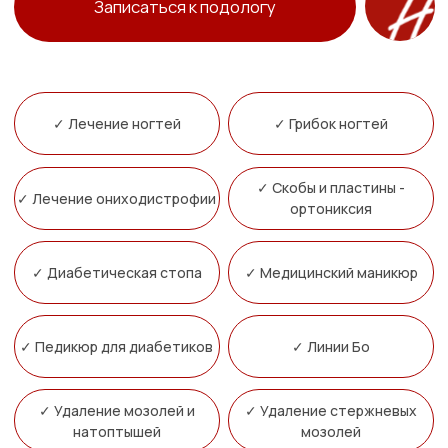
✓ Скобы и пластины -
✓ Лечение ониходистрофии
ортониксия
✓ Диабетическая стопа
✓ Медицинский маникюр
✓ Педикюр для диабетиков
✓ Линии Бо
✓ Удаление мозолей и
✓ Удаление стержневых
натоптышей
мозолей
✓ Лечение мозолей на
✓ Бороздки на ногтях
мизинце
✓ Лечение мозолей при
✓ Пяточная шпора
диабете
✓ Вросший ноготь
✓ Трещины на пятках
✓ Травма ногтя
✓ Лечение сухих мозолей
✓ Медицинский педикюр
✓ Лечение мозолей