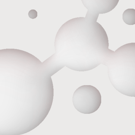
ОГРН 1186658081610
ИНН 6679119800 КПП 667901001
ОКПО 33979128
Лицензия на медицинскую деятельность Л041-01021-
66/00357629 от 05.11.2020г.
Политика обработки персональных данных
Согласие пользователя сайта на обработку персональных
данных
Пользовательское соглашение
©️ - Holistima 2024