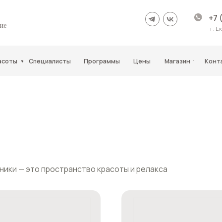
+7 (343)210-11-11
г. Екатеринбург
Специалисты
Программы
Цены
Магазин
Контакты
это пространство красоты и релакса
SPA, масс
Мы поможем 