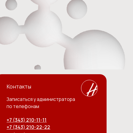
я у администратора
нам
0-11-11
10-22-22
67-22-22
ТЕ ЗАЯВКУ