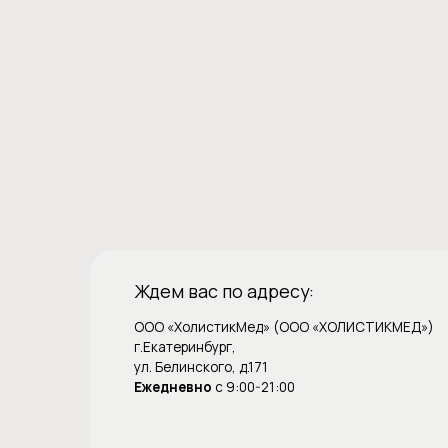
Ждем вас по адресу:
ООО «ХолистикМед» (ООО «ХОЛИСТИКМЕД»)
г.Екатеринбург,
ул. Белинского, д.171
Ежедневно
с 9:00-21:00
ОГРН 1186658081610
ИНН 6679119800 КПП 667901001
ОКПО 33979128