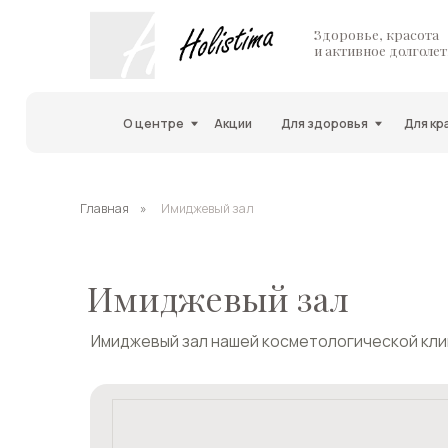
Здоровье, красота
и активное долголетие
О центре
Акции
Для здоровья
Для красоты
Главная
»
Имиджевый зал
Имиджевый зал
Имиджевый зал нашей косметологической клиники — 
Маникюр и педикюр