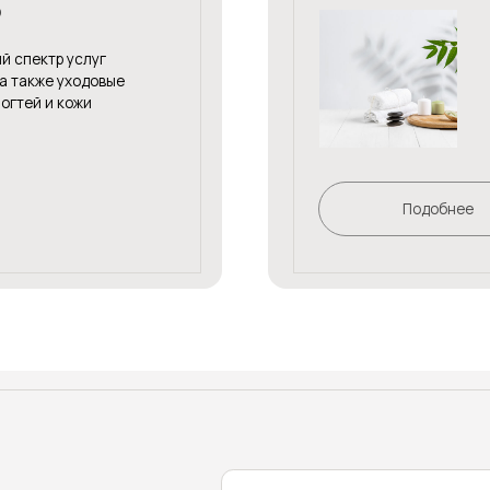
 услуг
восстановит
 уходовые
 кожи
Подобнее
+7