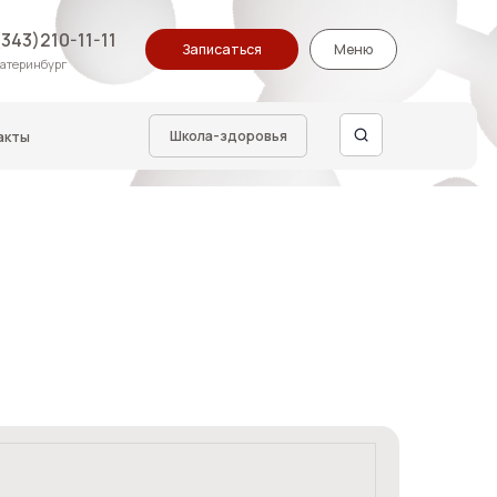
Записаться
Меню
Школа-здоровья
аж
вам расслабиться и и