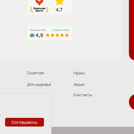
Адми
Для здоровья
Акции
и пр
Контакты
Для красоты
За
*Холистические
рекомендаций 
Политика обр
Согласие поль
Пользователь
е
Соглашаюсь