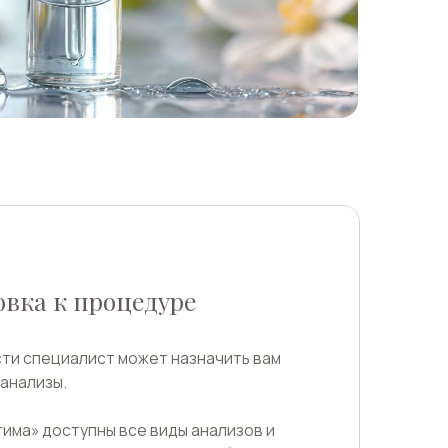
оцедуре
т может назначить вам
ы все виды анализов и
о позволит вам быстро и
ие в одном месте.