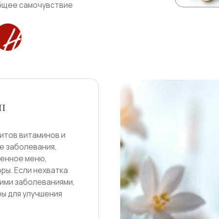
итаминов и
левания,
меню,
ли нехватка
болеваниями,
улучшения
витаминных
 улучшит