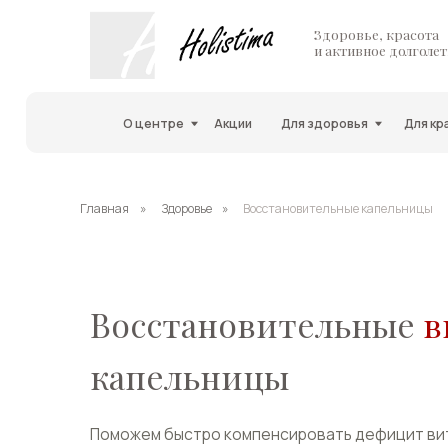
Здоровье, красота
и активное долголетие
О центре
Акции
Для здоровья
Для красоты
Главная
»
Здоровье
»
Восстановительные капельницы
Восстановительные
вит
капельницы
Поможем быстро компенсировать дефицит витаминов
функций организма, улучшить внешний вид и общее 