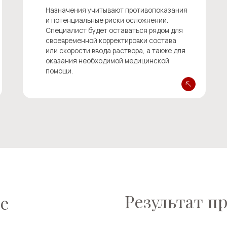
Результат процеду
Положительный
результат
Скорость проявления лечебного 
ь;
раствора определяется степенью
компонентами инфузии. В большин
сигналом о восполнении нехватки
повышенная энергия в течение дня
улучшение настроения.