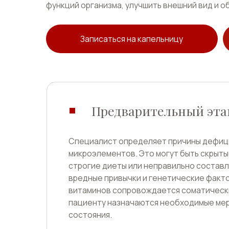
Записаться на капельницу
Предварительный этап
Специалист определяет причины дефицитов в
микроэлементов. Это могут быть скрытые забо
строгие диеты или неправильно составленное 
вредные привычки и генетические факторы. Ес
витаминов сопровождается соматическими за
пациенту назначаются необходимые меры для 
состояния.
Только после этого можно приступать к курсу 
инфузий, который быстро устранит дефициты и
общее самочувствие.