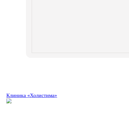
ООО «ХолистикМед» (ООО «ХОЛИСТИКМЕД»)
Юр адрес 620073, г. Екатеринбург, бульвар Тбилисский
Фак адрес 620089, г. Екатеринбург, ул. Белинского, д
ОГРН 1186658081610
ИНН 6679119800 КПП 667901001