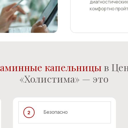
инные капельницы
в Центре
«Холистима» — это
Безопасно
2
3
Назначения учитывают противопоказания
Все испол
и потенциальные риски осложнений.
сертифици
Специалист будет оставаться рядом для
активной 
своевременной корректировки состава
они могут
или скорости ввода раствора, а также для
кофактора
оказания необходимой медицинской
помощи.