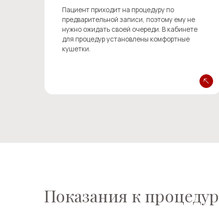
Показания к процедуре
Симптомы витаминного
дефицита
- постоянная усталость и быстрая утомляемост
- бледность и шелушение кожи;
- ломкие ногти и выпадение волос;
- частые инфекции;
- мышечные спазмы;