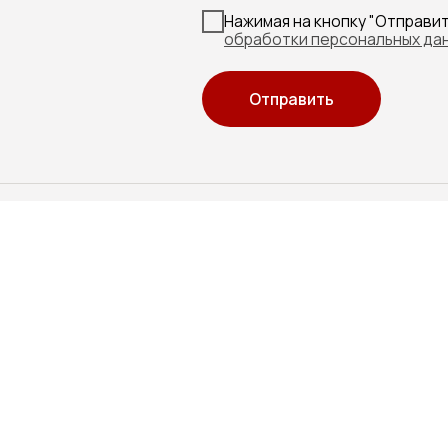
, д. 5, кв. 80
. 171 (офис 5)