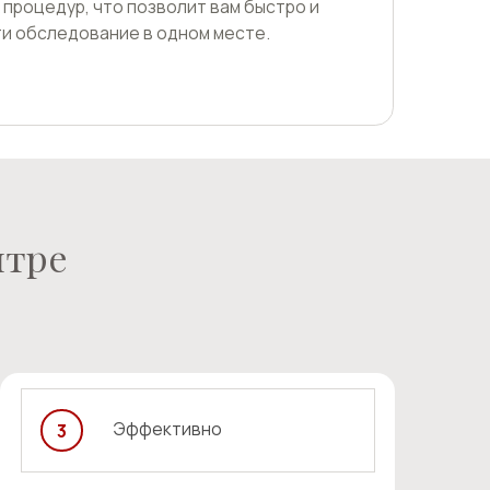
Эффективно
ьзуемые препараты
рованы, а витамины находятся в
форме. Для оптимального усвоения
 назначаться в сочетании с
ми.