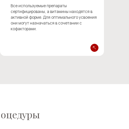
ры
эффекта от введенного
 недостатка и
стве случаев первым
 витаминов становится
, спокойный сон ночью и