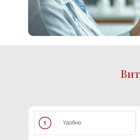
Витам
Удобно
1
Пациент приходит на процедуру по
предварительной записи, поэтому ему не
нужно ожидать своей очереди. В кабинете
для процедур установлены комфортные
кушетки.