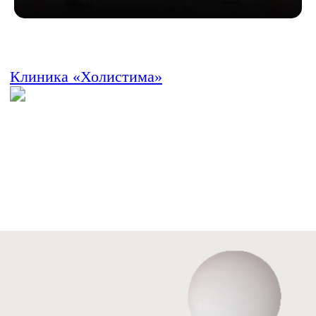
ООО «ХолистикМед» (ООО «ХОЛИСТИКМЕД»)
Юр адрес 620073, г. Екатеринбург, бульвар Тбилисский,
Фак адрес 620089, г. Екатеринбург, ул. Белинского, д. 
ОГРН 1186658081610
ИНН 6679119800 КПП 667901001
ОКПО 33979128
О центре
Для здоровья
Для красоты
Контакты
Прайс
Акции
Ждем вас по адресу:
ООО «ХолистикМед» (ООО
«ХОЛИСТИКМЕД»)
г.Екатеринбург,