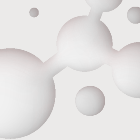
ул. Белинского, д.171
Ежедневно
с 9:00-21:00
Подписывайтесь на
Telegram
наши каналы в
Вконтакте
Телеграм и Вконтакте
Контакты
Записаться у администратора
по телефонам
+7 (343) 210-11-11
+7 (343) 210-22-22
+7 (982) 767-22-22
ОТПРАВЬТЕ ЗАЯВКУ
Администратор перезвонит вам