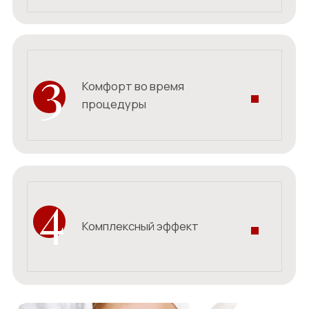
Преимущества
микротоков
Естественный лифтинг
plus
Микротоковая терапия стимулирует мышцы лица, что
помогает поднять овал и улучшить контуры, придавая
коже более упругий и молодой вид.