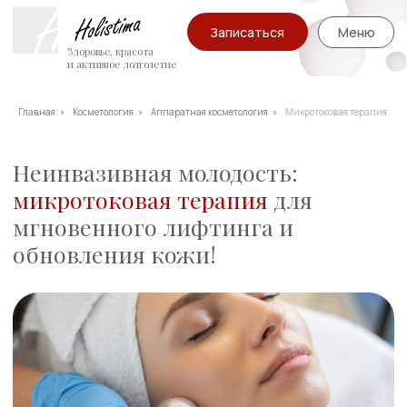
Записаться
Меню
Здоровье, красота
и активное долголетие
Главная
»
Косметология
»
Аппаратная косметология
»
Микротоковая терапия
Неинвазивная молодость:
микротоковая терапия
для
мгновенного лифтинга и
обновления кожи!