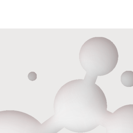
ОГРН 1186658081610
ИНН 6679119800 КПП 667901001
ОКПО 33979128
Лицензия на медицинскую деятельность Л041-01021-
66/00357629 от 05.11.2020г.
Политика обработки персональных данных
Согласие пользователя сайта на обработку персональных
данных
Пользовательское соглашение
©️ - Holistima 2024