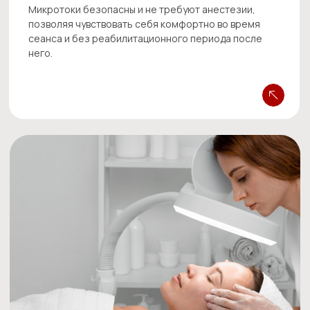
ООО «ХолистикМед» (ООО «ХОЛИСТИКМЕД»)
Юр адрес 620073, г. Екатеринбург, бульвар Тбилисский,
Фак адрес 620089, г. Екатеринбург, ул. Белинского, д. 
ОГРН 1186658081610
ИНН 6679119800 КПП 667901001
ОКПО 33979128