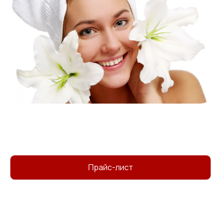
Улучшение текстуры
plus
Процедура активирует регенерацию клеток,
благодаря чему кожа становится гладкой,
освеженной и насыщенной жизненной силой.
Безболезненное
plus
восстановление
Микротоки безопасны и не требуют анестезии,
Прайс-лист
позволяя чувствовать себя комфортно во время
сеанса и без реабилитационного периода после
него.