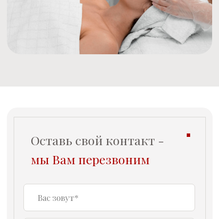
О центре
Для здоровья
Для красоты
Контакты
Прайс
Акции
Ждем вас по адресу:
ООО «ХолистикМед» (ООО
«ХОЛИСТИКМЕД»)
г.Екатеринбург,
ул. Белинского, д.171
Ежедневно
с 9:00-21:00
Подписывайтесь на
Telegram
наши каналы в
Вконтакте
Телеграм и Вконтакте
Контакты
Записаться у администратора
по телефонам
+7 (343) 210-11-11