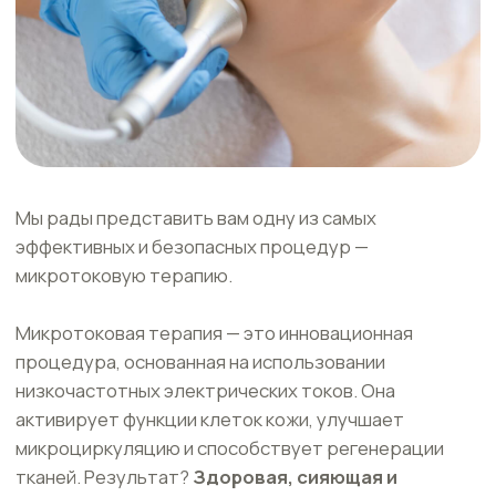
Мы рады представить вам одну из самых
эффективных и безопасных процедур —
микротоковую терапию.
Микротоковая терапия — это инновационная
процедура, основанная на использовании
низкочастотных электрических токов. Она
активирует функции клеток кожи, улучшает
микроциркуляцию и способствует регенерации
тканей. Результат?
Здоровая, сияющая и
молодая кожа!
Записаться на микротоки
Микротоковая терапия - это
решение проблем
с овалом лица,
свежий вид и заметное улучшение
состояния кожи!