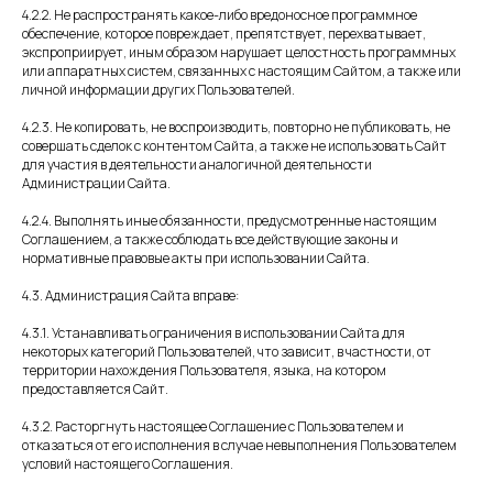
4.2.2. Не распространять какое-либо вредоносное программное
обеспечение, которое повреждает, препятствует, перехватывает,
экспроприирует, иным образом нарушает целостность программных
или аппаратных систем, связанных с настоящим Сайтом, а также или
личной информации других Пользователей.
4.2.3. Не копировать, не воспроизводить, повторно не публиковать, не
совершать сделок с контентом Сайта, а также не использовать Сайт
для участия в деятельности аналогичной деятельности
Администрации Сайта.
4.2.4. Выполнять иные обязанности, предусмотренные настоящим
Соглашением, а также соблюдать все действующие законы и
нормативные правовые акты при использовании Сайта.
4.3. Администрация Сайта вправе:
4.3.1. Устанавливать ограничения в использовании Сайта для
некоторых категорий Пользователей, что зависит, в частности, от
территории нахождения Пользователя, языка, на котором
предоставляется Сайт.
4.3.2. Расторгнуть настоящее Соглашение с Пользователем и
отказаться от его исполнения в случае невыполнения Пользователем
условий настоящего Соглашения.