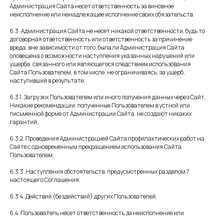
Администрация Сайта несет ответственность за виновное
неисполнение или ненадлежащее исполнение своих обязательств.
6.3. Администрация Сайта не несет никакой ответственности, будь то
договорная ответственность или ответственность за причинение
вреда, вне зависимости от того, была ли Администрация Сайта
оповещена о возможности наступления указанных нарушений или
ущерба, связанного или являющегося следствием использования
Сайта Пользователем, в том числе, не ограничиваясь, за ущерб,
наступивший в результате:
6.3.1. Загрузки Пользователем или иного получения данных через Сайт.
Никакие рекомендации, полученные Пользователем в устной или
письменной форме от Администрации Сайта, не создают никаких
гарантий;
6.3.2. Проведения Администрацией Сайта профилактических работ на
Сайте с одновременным прекращением использования Сайта
Пользователем;
6.3.3. Наступления обстоятельств, предусмотренных разделом 7
настоящего Соглашения;
6.3.4. Действий (бездействий) других Пользователей.
6.4. Пользователь несет ответственность за неисполнение или