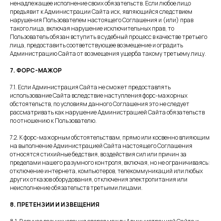
ненадлежащее исполнение своих обязательств. Если любое лицо
предъявит к Администрации Сайта иск, являющийся следствием
нарушения Пользователем настоящего Соглашения и (или) прав
такого лица, включая нарушение исключительных прав, то
Пользователь обязан вступить в судебный процесс в качестве третьего
лица, предоставить соответствующее возмещение и оградить
Администрацию Сайта от возмещения ущерба такому третьему лицу.
7. ФОРС-МАЖОР
7.1. Если Администрация Сайта не сможет предоставлять
использование Сайта вследствие наступления форс-мажорных
обстоятельств, по условиям данного Соглашения это не следует
рассматривать как нарушение Администрацией Сайта обязательств
по отношению к Пользователю.
7.2. К форс-мажорным обстоятельствам, прямо или косвенно влияющим
на выполнение Администрацией Сайта настоящего Соглашения
относятся стихийные бедствия, воздействия сил или причин за
пределами нашего разумного контроля, включая, но не ограничиваясь:
отключение интернета, компьютеров, телекоммуникаций или любых
других отказов оборудования, отключения электропитания или
неисполнение обязательств третьими лицами.
8. ПРЕТЕНЗИИ И ИЗВЕЩЕНИЯ