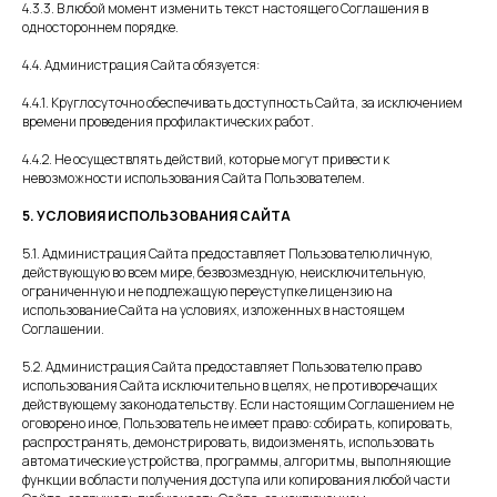
4.3.3. В любой момент изменить текст настоящего Соглашения в
одностороннем порядке.
4.4. Администрация Сайта обязуется:
4.4.1. Круглосуточно обеспечивать доступность Сайта, за исключением
времени проведения профилактических работ.
4.4.2. Не осуществлять действий, которые могут привести к
невозможности использования Сайта Пользователем.
5. УСЛОВИЯ ИСПОЛЬЗОВАНИЯ САЙТА
5.1. Администрация Сайта предоставляет Пользователю личную,
действующую во всем мире, безвозмездную, неисключительную,
ограниченную и не подлежащую переуступке лицензию на
использование Сайта на условиях, изложенных в настоящем
Соглашении.
5.2. Администрация Сайта предоставляет Пользователю право
использования Сайта исключительно в целях, не противоречащих
действующему законодательству. Если настоящим Соглашением не
оговорено иное, Пользователь не имеет право: собирать, копировать,
распространять, демонстрировать, видоизменять, использовать
автоматические устройства, программы, алгоритмы, выполняющие
функции в области получения доступа или копирования любой части