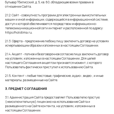
бульвар Тбилисский, д. 5, кв. 80, обладающее всеми правами в
отношении Сайта.
2.1.2. Сайт - совокупность программ для электронных вычислительных
машин и иной информации, содержащейся в информационной системе,
доступ к которой обеспечивается посредством информационно-
телекоммуникационной сети интернет и расположенной по адресу:
https://holistima.ru.
2.1.3. Оферта - предложение любому лицу заключить договор на условиях
исчерпывающим образом изложенных в настоящем Соглашении.
2.1.4. Акцепт - полное и безоговорочное согласие лица заключить договор
на условиях, изложенных в настоящем Соглашении. Для целей
настоящего Соглашения акцептом признается момент, с которого
Пользователь фактически приступил к использованию Сайта.
2.1.5. Контент – любые текстовые, графические, аудио-, видео-, и иные
материалы, размещенные на Сайте.
3. ПРЕДМЕТ СОГЛАШЕНИЯ
3.1. Администрация Сайта предоставляет Пользователю простую
(неисключительную) лицензию на использование Сайта и
размещенного на Сайте контента, на условиях, изложенных в
настоящем Соглашении.