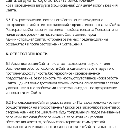
Сайта, загружать любую часть Сайта, за исключением
кратковременной загрузки (кэширования) для целей использования
Сайта.
5.3. При расторжении настоящего Соглашения немедленно
прекращается действие всех лицензий и прав на использование Сайта.
Расторжение Соглашения не влияет на обязательства Пользователя,
налагаемые условиями настоящего Соглашения, перед
Администрацией Сайта, которые в разумных пределах должны
сохраняться и после расторжения Соглашения.
6. ОТВЕТСТВЕННОСТЬ
6.1. Администрация Сайта прилагает все возможные усилия для
обеспечения работоспособности Сайта, однако не гарантирует его
постоянную доступность, бесперебойное и своевременное
предоставление, безопасность, точность, отсутствие ошибок в работе
Сайта. Единственно доступной возможностью Пользователя в связи с
указанными выше проблемами является немедленное прекращение
использования Сайта.
6.2. Использование Сайта предоставляется Пользователю «как есть» и
осуществляется на его собственный риск и без каких-либо гарантий со
стороны Администрации Сайта, будь то прямые или подразумеваемые
гарантии, включая, без ограничения, гарантии или условия
обеспечения качества, рабочих характеристик, коммерческой
пригодности, или пригодности к использованию Сайта в иных целях.