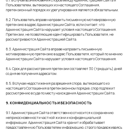
8.1. В случае возникновения споров между Администрацией Сайта и
Пользователем, вытекающих из настоящего Соглашения,
претензионный порядок их урегулирования является обязательным.
8.2. Пользователь вправе направить письменную мотивированную
претензию в адрес Администрации Сайта, если считает, что
Администрация Сайта нарушает условия настоящего Соглашения.
Претензии, не позволяющие идентифицировать Пользователя, не
рассматриваются Администрацией Сайта.
8.3. Администрация Сайта вправе направить письменную
Клиника «Холистима»
мотивированную претензию в адрес Пользователя, который по мнению
Администрации Сайта нарушает условия настоящего Соглашения.
8.4. Срок для рассмотрения претензии составляет 30 (тридцать) дней
со дня ее получения адресатом.
8.5. В случае недостижения разрешения спора, вытекающего из
настоящего Соглашения в претензионном порядке, спор подлежит
рассмотрению в суде по месту нахождения Администрации Сайта.
9. КОНФИДЕНЦИАЛЬНОСТЬ И БЕЗОПАСНОСТЬ
9.1. Администрация Сайта ответственно относится к сохранению
неприкосновенности частной жизни и конфиденциальной
информации. Администрация Сайта хранит и обрабатывает
предоставленную Пользователем информацию, строго придерживаясь