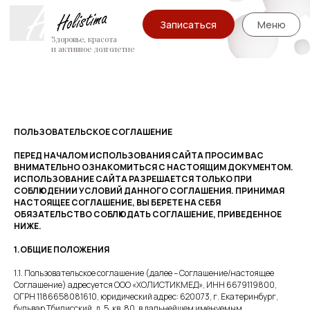
Записаться
Меню
Здоровье, красота
и активное долголетие
ПОЛЬЗОВАТЕЛЬСКОЕ СОГЛАШЕНИЕ
ПЕРЕД НАЧАЛОМ ИСПОЛЬЗОВАНИЯ САЙТА ПРОСИМ ВАС
ВНИМАТЕЛЬНО ОЗНАКОМИТЬСЯ С НАСТОЯЩИМ ДОКУМЕНТОМ.
ИСПОЛЬЗОВАНИЕ САЙТА РАЗРЕШАЕТСЯ ТОЛЬКО ПРИ
СОБЛЮДЕНИИ УСЛОВИЙ ДАННОГО СОГЛАШЕНИЯ. ПРИНИМАЯ
НАСТОЯЩЕЕ СОГЛАШЕНИЕ, ВЫ БЕРЕТЕ НА СЕБЯ
ОБЯЗАТЕЛЬСТВО СОБЛЮДАТЬ СОГЛАШЕНИЕ, ПРИВЕДЕННОЕ
НИЖЕ.
1.ОБЩИЕ ПОЛОЖЕНИЯ
1.1. Пользовательское соглашение (далее – Соглашение/настоящее
Соглашение) адресуется ООО «ХОЛИСТИКМЕД», ИНН 6679119800,
ОГРН 1186658081610, юридический адрес: 620073, г. Екатеринбург,
бульвар Тбилисский, д. 5, кв. 80, в дальнейшем именуемым