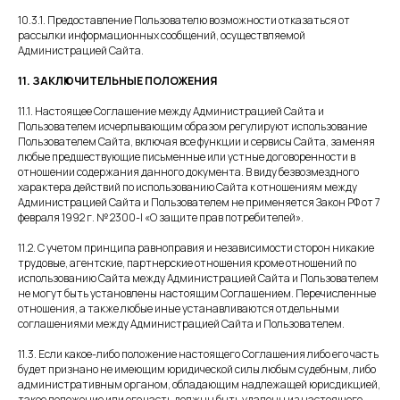
ООО «ХолистикМед» (ООО
10.3.1. Предоставление Пользователю возможности отказаться от
«ХОЛИСТИКМЕД»)
рассылки информационных сообщений, осуществляемой
г.Екатеринбург,
Администрацией Сайта.
ул. Белинского, д.171
Ежедневно
с 9:00-21:00
11. ЗАКЛЮЧИТЕЛЬНЫЕ ПОЛОЖЕНИЯ
Подписывайтесь на
Telegram
11.1. Настоящее Соглашение между Администрацией Сайта и
Пользователем исчерпывающим образом регулируют использование
наши каналы в
Пользователем Сайта, включая все функции и сервисы Сайта, заменяя
Вконтакте
Телеграм и Вконтакте
любые предшествующие письменные или устные договоренности в
отношении содержания данного документа. В виду безвозмездного
характера действий по использованию Сайта к отношениям между
Администрацией Сайта и Пользователем не применяется Закон РФ от 7
Контакты
февраля 1992 г. № 2300-I «О защите прав потребителей».
Записаться у администратора
по телефонам
11.2. С учетом принципа равноправия и независимости сторон никакие
трудовые, агентские, партнерские отношения кроме отношений по
использованию Сайта между Администрацией Сайта и Пользователем
не могут быть установлены настоящим Соглашением. Перечисленные
+7 (343) 210-11-11
отношения, а также любые иные устанавливаются отдельными
+7 (343) 210-22-22
соглашениями между Администрацией Сайта и Пользователем.
+7 (982) 767-22-22
11.3. Если какое-либо положение настоящего Соглашения либо его часть
будет признано не имеющим юридической силы любым судебным, либо
административным органом, обладающим надлежащей юрисдикцией,
такое положение или его часть должны быть удалены из настоящего