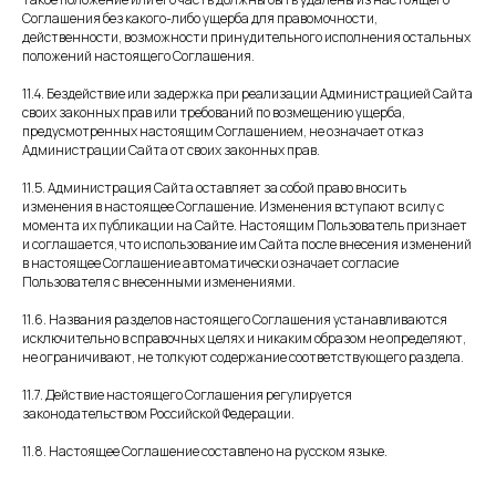
ОТПРАВЬТЕ ЗАЯВКУ
Соглашения без какого-либо ущерба для правомочности,
действенности, возможности принудительного исполнения остальных
Администратор перезвонит вам
положений настоящего Соглашения.
и проконсультирует
11.4. Бездействие или задержка при реализации Администрацией Сайта
своих законных прав или требований по возмещению ущерба,
Записаться на прием
предусмотренных настоящим Соглашением, не означает отказ
Администрации Сайта от своих законных прав.
*Холистические методики не являются заменой
11.5. Администрация Сайта оставляет за собой право вносить
клинических рекомендаций по лечению заболеваний
изменения в настоящее Соглашение. Изменения вступают в силу с
момента их публикации на Сайте. Настоящим Пользователь признает
и соглашается, что использование им Сайта после внесения изменений
в настоящее Соглашение автоматически означает согласие
Пользователя с внесенными изменениями.
11.6. Названия разделов настоящего Соглашения устанавливаются
исключительно в справочных целях и никаким образом не определяют,
не ограничивают, не толкуют содержание соответствующего раздела.
11.7. Действие настоящего Соглашения регулируется
законодательством Российской Федерации.
11.8. Настоящее Соглашение составлено на русском языке.
ОГРН 1186658081610
ИНН 6679119800 КПП 667901001