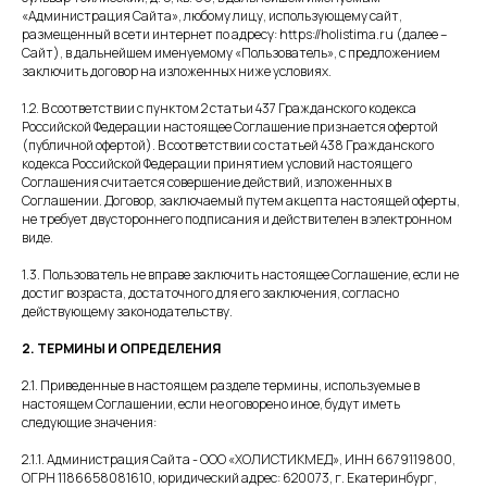
«Администрация Сайта», любому лицу, использующему сайт,
размещенный в сети интернет по адресу: https://holistima.ru (далее –
Сайт), в дальнейшем именуемому «Пользователь», с предложением
заключить договор на изложенных ниже условиях.
1.2. В соответствии с пунктом 2 статьи 437 Гражданского кодекса
Российской Федерации настоящее Соглашение признается офертой
(публичной офертой). В соответствии со статьей 438 Гражданского
кодекса Российской Федерации принятием условий настоящего
Соглашения считается совершение действий, изложенных в
Соглашении. Договор, заключаемый путем акцепта настоящей оферты,
не требует двустороннего подписания и действителен в электронном
виде.
1.3. Пользователь не вправе заключить настоящее Соглашение, если не
достиг возраста, достаточного для его заключения, согласно
действующему законодательству.
2. ТЕРМИНЫ И ОПРЕДЕЛЕНИЯ
2.1. Приведенные в настоящем разделе термины, используемые в
настоящем Соглашении, если не оговорено иное, будут иметь
следующие значения:
2.1.1. Администрация Сайта - ООО «ХОЛИСТИКМЕД», ИНН 6679119800,
ОГРН 1186658081610, юридический адрес: 620073, г. Екатеринбург,