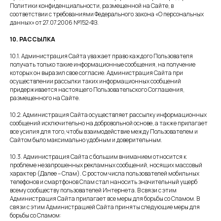
Политики конфиденциальности, размещенной на Сайте, в
соответствии с требованиями Федерального закона «О персональных
данных» от 27.07.2006 №152-ФЗ.
10. РАССЫЛКА
10.1. Администрация Сайта уважает право каждого Пользователя
ООО «ХолистикМед» (ООО «ХОЛИСТИКМЕД»)
получать только такие информационные сообщения, на получение
Юр адрес 620073, г. Екатеринбург, бульвар Тбилисский,
которых он выразил свое согласие. Администрация Сайта при
Фак адрес 620089, г. Екатеринбург, ул. Белинского, д. 
осуществлении рассылки таких информационных сообщений
ОГРН 1186658081610
придерживается настоящего Пользовательского Соглашения,
ИНН 6679119800 КПП 667901001
размещенного на Сайте.
ОКПО 33979128
10.2. Администрация Сайта осуществляет рассылку информационных
сообщений исключительно на добровольной основе, а также прилагает
все усилия для того, чтобы взаимодействие между Пользователем и
Сайтом было максимально удобным и доверительным.
10.3. Администрация Сайта с большим вниманием относится к
проблеме незапрошенных рекламных сообщений, носящих массовый
О центре
Для здоровья
Для красоты
характер (Далее – Спам). С ростом числа пользователей мобильных
Контакты
Прайс
Акции
телефонов и смартфонов Спам стал наносить значительный ущерб
всему сообществу пользователей Интернета. В связи с этим
Администрация Сайта прилагает все меры для борьбы со Спамом. В
связи с этим Администрацией Сайта приняты следующие меры для
Ждем вас по адресу:
борьбы со Спамом: