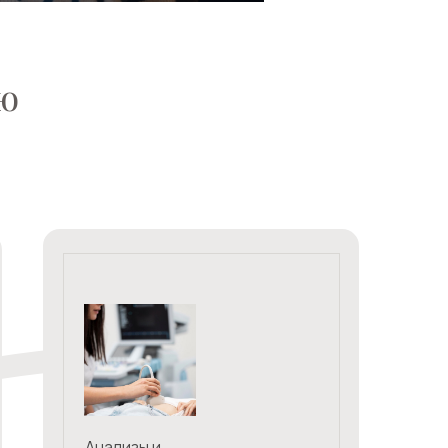
ализы и
следования
ограммы