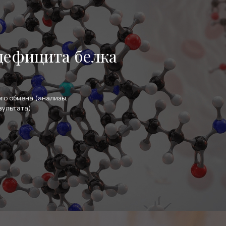
дефицита белка
го обмена (анализы,
зультата)