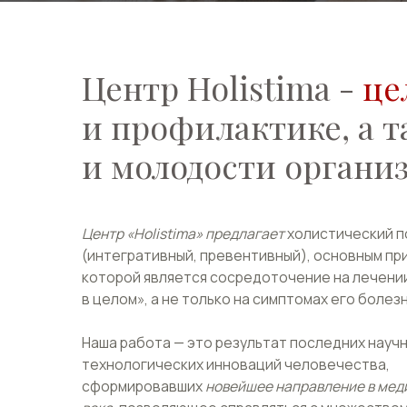
в целом», а не только на симптомах его болезни.
Наша работа — это результат последних научных и
технологических инноваций человечества,
сформировавших
новейшее направление в медицине X
века
, позволяющее справляться с множеством проб
Вашего здоровья.
Записаться на прием