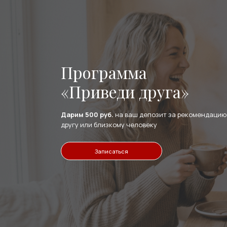
Услуги
Программа
«Приведи друга»
Дарим 500 руб.
на ваш депозит за рекомендацию
Центр Holistima -
целос
другу или близкому человеку
и профилактике, а так
Записаться
и молодости организма
Центр «Holistima» предлагает
холистический подход
(интегративный, превентивный), основным принципо
которой является сосредоточение на лечении «чел