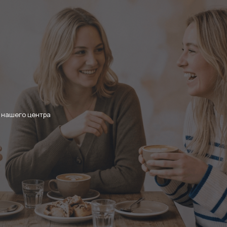
 нашего центра
тный подход
к здоровью
же сохранению красоты
м
овека