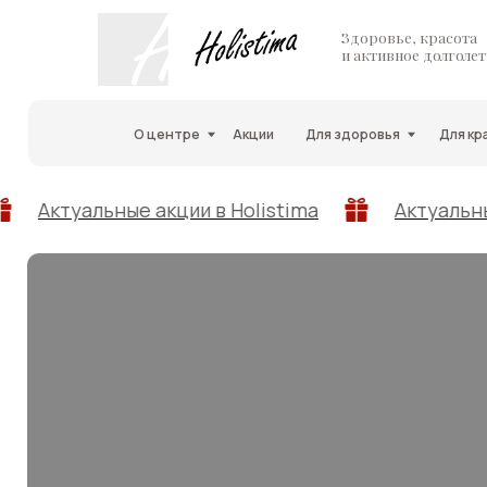
медицинская лицензия +
Здоровье, красота
и активное долголетие
безопасность и комфорт +
О центре
Акции
Для здоровья
Для красоты
ые акции в Holistima
Актуальные акции в Ho