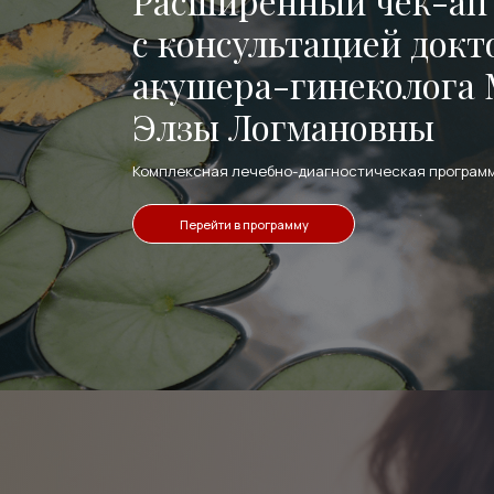
Расширенный чек-ап
с консультацией докт
акушера-гинеколога
Элзы Логмановны
Комплексная лечебно-диагностическая програм
Перейти в программу