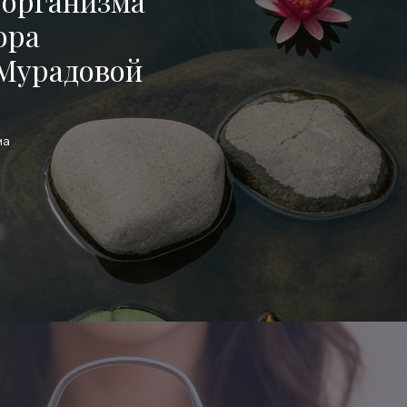
 организма
ора
Мониторинг здоровья
 Мурадовой
Диетотерапия
ма
Интегративный подх
Косметология