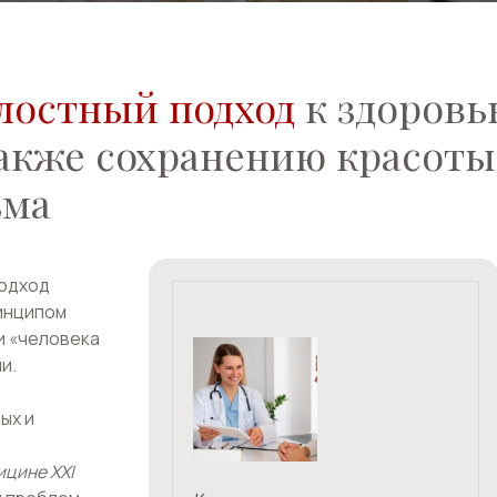
XI
Ан
лем
Консультации
об
специалистов
Подология
Пр