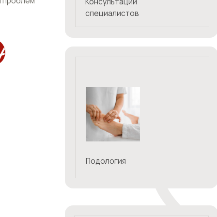
Косметология
Им
действие