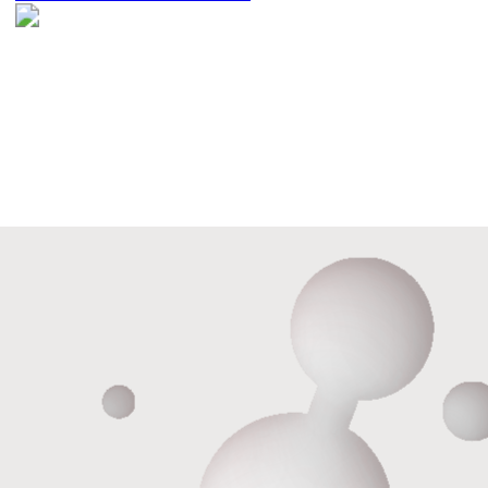
Ежедневно
с 9:00-21:00
Подписывайтесь на
Telegram
наши каналы в
Вконтакте
Телеграм и Вконтакте
Контакты
Записаться у администратора
по телефонам
+7 (343) 210-11-11
+7 (343) 210-22-22
+7 (982) 767-22-22
ОТПРАВЬТЕ ЗАЯВКУ
Администратор перезвонит вам
и проконсультирует