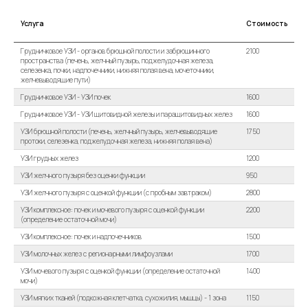
Услуга
Стоимость
Грудничковое УЗИ - органов брюшной полости и забрюшинного
2100
пространства (печень, желчный пузырь, поджелудочная железа,
селезенка, почки, надпочечники, нижняя полая вена, мочеточники,
желчевыводящие пути)
Грудничковое УЗИ - УЗИ почек
1600
Грудничковое УЗИ - УЗИ щитовидной железы и паращитовидных желез
1600
УЗИ брюшной полости (печень, желчный пузырь, желчевыводящие
1750
протоки, селезенка, поджелудочная железа, нижняя полая вена)
УЗИ грудных желез
1200
УЗИ желчного пузыря без оценки функции
950
УЗИ желчного пузыря с оценкой функции (с пробным завтраком)
2800
УЗИ комплексное: почек и мочевого пузыря с оценкой функции
2200
(определение остаточной мочи)
УЗИ комплексное: почек и надпочечников
1500
УЗИ молочных желез с регионарными лимфоузлами
1700
УЗИ мочевого пузыря с оценкой функции (определение остаточной
1400
мочи)
УЗИ мягких тканей (подкожная клетчатка, сухожилия, мышцы) - 1 зона
1150