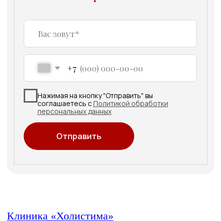
ООО «ХолистикМед» (ООО «ХОЛИСТИКМЕД»)
Юр адрес 620073, г. Екатеринбург, бульвар Тбилисский,
Фак адрес 620089, г. Екатеринбург, ул. Белинского, д. 
ОГРН 1186658081610
ИНН 6679119800 КПП 667901001
ОКПО 33979128
О центре
Для здоровья
Для красоты
Контакты
Прайс
Акции
Ждем вас по адресу:
ООО «ХолистикМед» (ООО
«ХОЛИСТИКМЕД»)
г.Екатеринбург,
ул. Белинского, д.171