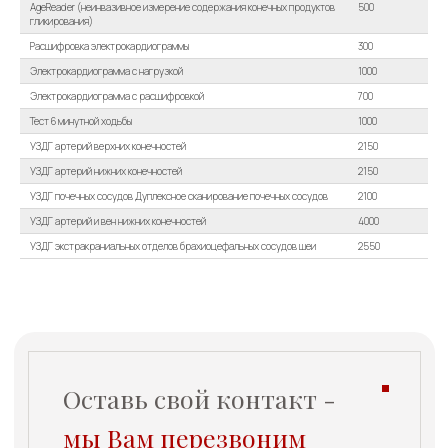
Отправить
AgeReader (неинвазивное измерение содержания конечных продуктов
500
гликирования)
Расшифровка электрокардиограммы
300
Электрокардиограмма с нагрузкой
1000
Электрокардиограмма с расшифровкой
700
Клиника «Холистима»
Тест 6 минутной ходьбы
1000
УЗДГ артерий верхних конечностей
2150
УЗДГ артерий нижних конечностей
2150
УЗДГ почечных сосудов Дуплексное сканирование почечных сосудов
2100
УЗДГ артерий и вен нижних конечностей
4000
УЗДГ экстракраниальных отделов брахиоцефальных сосудов шеи
2550