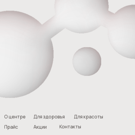
Записаться на прием
*Холистические методики не являются заменой
клинических рекомендаций по лечению заболеваний
ОГРН 1186658081610
ИНН 6679119800 КПП 667901001
ОКПО 33979128
Лицензия на медицинскую деятельность Л041-01021-
66/00357629 от 05.11.2020г.