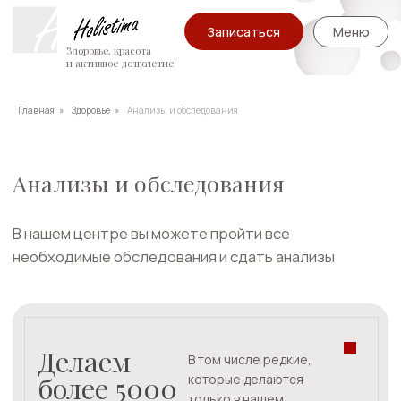
Записаться
Меню
Здоровье, красота
и активное долголетие
Главная
»
Здоровье
»
Анализы и обследования
Анализы и обследования
В нашем центре вы можете пройти все
необходимые обследования и сдать анализы
Делаем
В том числе редкие,
более 5000
которые делаются
только в нашем
центре
анализов
Для получения полной