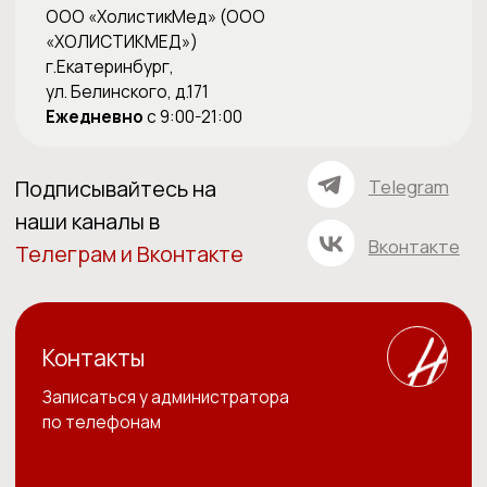
Записаться на прием
*Холистические методики не являются заменой
клинических рекомендаций по лечению заболеваний
ОГРН 1186658081610
ИНН 6679119800 КПП 667901001
ОКПО 33979128
Лицензия на медицинскую деятельность Л041-01021-
66/00357629 от 05.11.2020г.