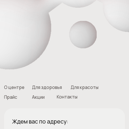
Ежедневно
с 9:00-21:00
Подписывайтесь на
Telegram
наши каналы в
Вконтакте
Телеграм и Вконтакте
Контакты
Записаться у администратора
по телефонам
+7 (343) 210-11-11
+7 (343) 210-22-22
+7 (982) 767-22-22
ОТПРАВЬТЕ ЗАЯВКУ
Администратор перезвонит вам
и проконсультирует