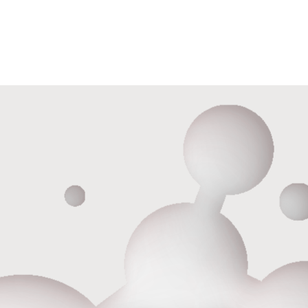
ООО «ХолистикМед» (ООО «ХОЛИСТИКМЕД»)
Юр адрес 620073, г. Екатеринбург, бульвар Тбилисский,
Фак адрес 620089, г. Екатеринбург, ул. Белинского, д. 
ОГРН 1186658081610
ИНН 6679119800 КПП 667901001
ОКПО 33979128
О центре
Для здоровья
Для красоты
Контакты
Прайс
Акции
Ждем вас по адресу:
ООО «ХолистикМед» (ООО
«ХОЛИСТИКМЕД»)
г.Екатеринбург,
ул. Белинского, д.171