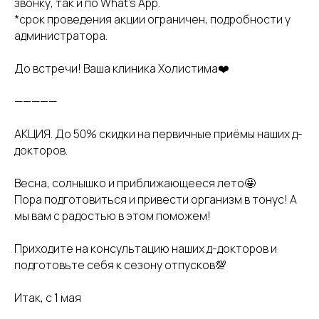
звонку, так и по What’s App.
*срок проведения акции ограничен, подробности у
администратора.
До встречи! Ваша клиника Холистима❤️
—————
АКЦИЯ. До 50% скидки на первичные приёмы наших д-
докторов.
Весна, солнышко и приближающееся лето🤩
Пора подготовиться и привести организм в тонус! А
мы вам с радостью в этом поможем!
Приходите на консультацию наших д-докторов и
подготовьте себя к сезону отпусков💯
Итак, с 1 мая