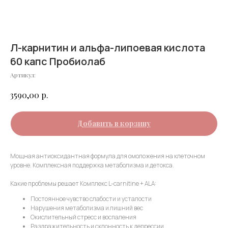
Л-карнитин и альфа-липоевая кислота
60 капс Пробиолаб
Артикул:
р.
3590,00
Добавить в корзину
Мощная антиоксидантная формула для омоложения на клеточном
уровне. Комплексная поддержка метаболизма и детокса.
Какие проблемы решает Комплекс L-carnitine + ALA:
Постоянное чувство слабости и усталости
Нарушения метаболизма и лишний вес
Окислительный стресс и воспаления
Раздражительность и склонность к депрессии