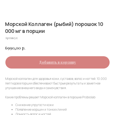
Морской Коллаген (рыбий) порошок 10
000 мг в порции
Артикул:
р.
6990,00
Добавить в корзину
Морской коллаген для здоровья кожи, суставов, волос и ногтей. 10.000
пептидов в порции обеспечивают быстрые результаты и заметное
улучшение внешнего вида и самочувствия.
Какие проблемы решает Морской коллаген в порошке Probiolab:
Снижение упругости кожи
Появление морщин и тонких линий
Ломкость волос и ногтей