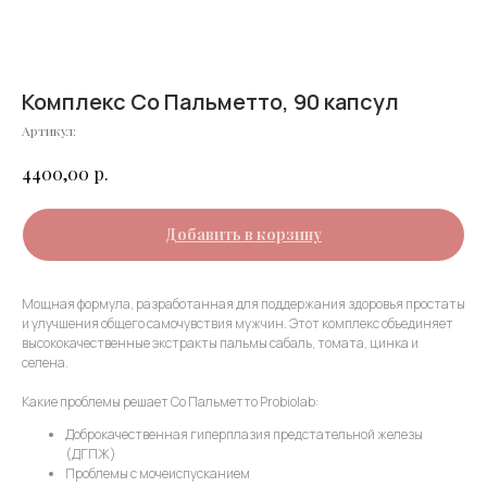
Комплекс Со Пальметто, 90 капсул
Артикул:
р.
4400,00
Добавить в корзину
Мощная формула, разработанная для поддержания здоровья простаты
и улучшения общего самочувствия мужчин. Этот комплекс объединяет
высококачественные экстракты пальмы сабаль, томата, цинка и
селена.
Какие проблемы решает Со Пальметто Probiolab:
Доброкачественная гиперплазия предстательной железы
(ДГПЖ)
Проблемы с мочеиспусканием