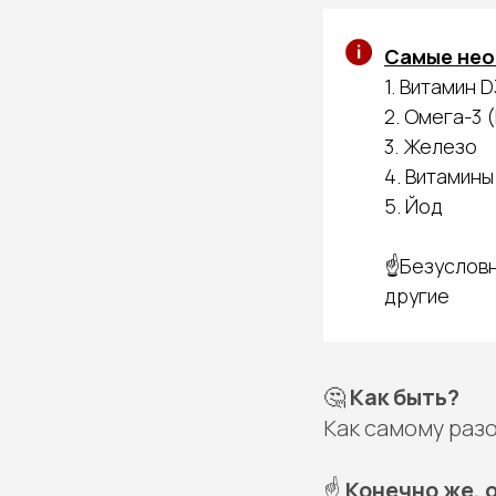
Самые нео
1. Витамин D
2. Омега-3
3. Железо
4. Витамины
5. Йод
☝Безусловно
другие
🤔
Как быть?
Как самому разоб
☝
Конечно же, 