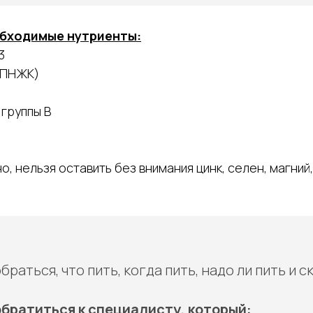
бходимые нутриенты:
3
 (ПНЖК)
 группы В
, нельзя оставить без внимания цинк, селен, магний
раться, что пить, когда пить, надо ли пить и с
обратиться к специалисту, который: