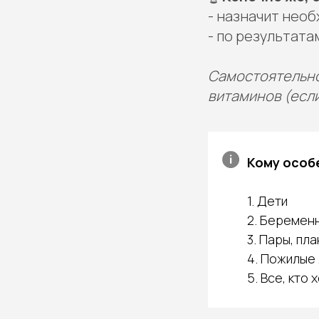
- назначит нео
- по результат
Самостоятельно
витаминов (есл
Кому особ
1. Дети
2. Беремен
3. Пары, п
4. Пожилые
5. Все, кто