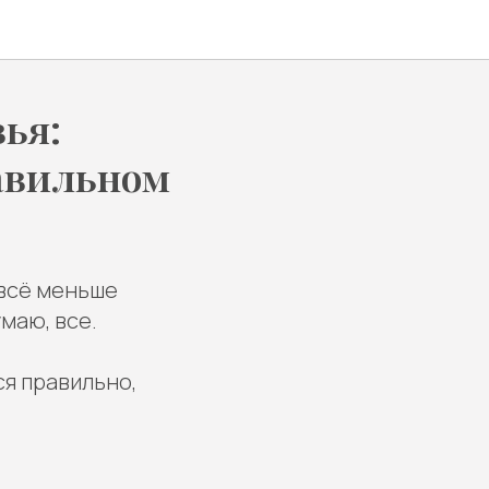
ья:
равильном
 всё меньше
маю, все.
ся правильно,